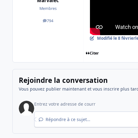
Marvalec
Membres
794
messages
Modifié
le 8 février
l
Citer
Rejoindre la conversation
Vous pouvez publier maintenant et vous inscrire plus tar
Répondre à ce sujet…