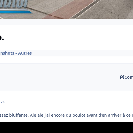
o.
enshots - Autres
Com
évr.
assez bluffante. Aie aie j'ai encore du boulot avant d'en arriver à ce 