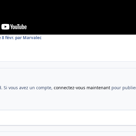
e 8 févr.
par Marvalec
d. Si vous avez un compte,
connectez-vous maintenant
pour publier