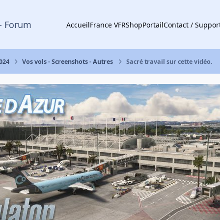
- Forum
Accueil
France VFR
Shop
Portail
Contact / Suppor
2024
Vos vols - Screenshots - Autres
Sacré travail sur cette vidéo.