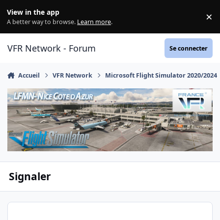
Aller au contenu
View in the app
×
Di
A better way to browse.
Learn more
.
VFR Network - Forum
Se connecter
Accueil
VFR Network
Microsoft Flight Simulator 2020/2024
Signaler