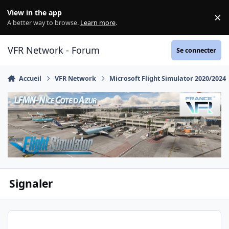
Aller au contenu
View in the app
×
Di
A better way to browse.
Learn more
.
VFR Network - Forum
Se connecter
Accueil
VFR Network
Microsoft Flight Simulator 2020/2024
Signaler