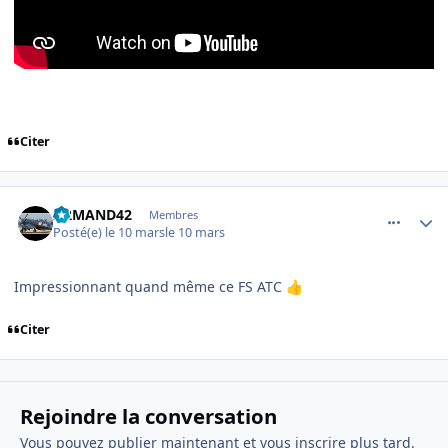
Citer
comment_253918
Author stats
ARMAND42
Membres
Posté(e)
le 10 mars
le 10 mars
Impressionnant quand même ce FS ATC
👍
Citer
Rejoindre la conversation
Vous pouvez publier maintenant et vous inscrire plus tard.