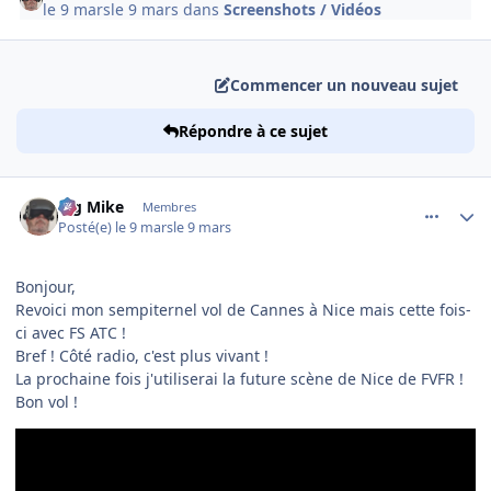
le 9 mars
le 9 mars
dans
Screenshots / Vidéos
Commencer un nouveau sujet
Répondre à ce sujet
comment_253916
Author stats
Big Mike
Membres
Posté(e)
le 9 mars
le 9 mars
Bonjour,
Revoici mon sempiternel vol de Cannes à Nice mais cette fois-
ci avec FS ATC !
Bref ! Côté radio, c'est plus vivant !
La prochaine fois j'utiliserai la future scène de Nice de FVFR !
Bon vol !