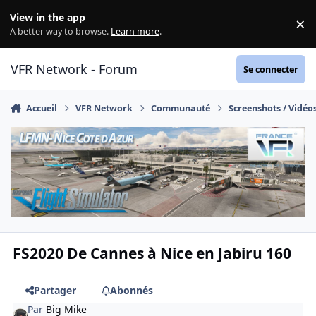
Aller au contenu
View in the app
×
Di
A better way to browse.
Learn more
.
VFR Network - Forum
Se connecter
Accueil
VFR Network
Communauté
Screenshots / Vidéo
FS2020 De Cannes à Nice en Jabiru 160
Partager
Abonnés
Par
Big Mike