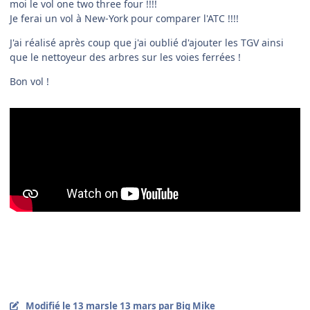
moi le vol one two three four !!!!
Je ferai un vol à New-York pour comparer l'ATC !!!!
J'ai réalisé après coup que j'ai oublié d'ajouter les TGV ainsi
que le nettoyeur des arbres sur les voies ferrées !
Bon vol !
Modifié
le 13 mars
le 13 mars
par Big Mike