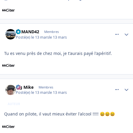
Citer
comment_253947
Author stats
ARMAND42
Membres
Posté(e)
le 13 mars
le 13 mars
Tu es venu près de chez moi, je t'aurais payé l'apéritif.
Citer
comment_253948
Author stats
Big Mike
Membres
Posté(e)
le 13 mars
le 13 mars
AUTEUR
Quand on pilote, il vaut mieux éviter l'alcool !!!!!
😄
😄
😄
Citer