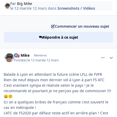
Par
Big Mike
le 12 mars
le 12 mars
dans
Screenshots / Vidéos
Commencer un nouveau sujet
Répondre à ce sujet
comment_253945
Author stats
Big Mike
Membres
Posté(e)
le 12 mars
le 12 mars
Balade à Lyon en attendant la future scène LFLL de FVFR
Rien de neuf depuis mon dernier vol à Lyon à part FS ATC
C'est vraiment sympa et réaliste selon le pays ! Je le
recommande et pourtant je ne perçois pas de commission !!!!
😄
🙂
Ici on a quelques bribes de français comme c'est souvent le
cas en métropole !
L'ATC de FS2020 par défaut reste actif en arrière-plan ! C'est