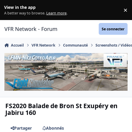
Aller au contenu
View in the app
×
Di
A better way to browse.
Learn more
.
VFR Network - Forum
Se connecter
Accueil
VFR Network
Communauté
Screenshots / Vidéo
FS2020 Balade de Bron St Exupéry en
Jabiru 160
Partager
Abonnés