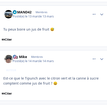
comment_253949
Author stats
ARMAND42
Membres
Posté(e)
le 13 mars
le 13 mars
Tu peux boire un jus de fruit
😅
Citer
comment_253957
Author stats
Big Mike
Membres
Posté(e)
le 14 mars
le 14 mars
AUTEUR
Est-ce que le Tipunch avec le citron vert et la canne à sucre
comptent comme jus de fruit ?
😄
Citer
comment_253958
Author stats