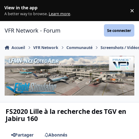
Aller au contenu
View in the app
×
Di
A better way to browse.
Learn more
.
VFR Network - Forum
Se connecter
Accueil
VFR Network
Communauté
Screenshots / Vidéo
FS2020 Lille à la recherche des TGV en
Jabiru 160
Partager
Abonnés