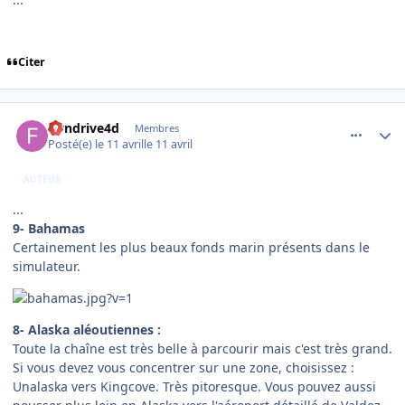
Citer
comment_254164
Author stats
flyndrive4d
Membres
Posté(e)
le 11 avril
le 11 avril
AUTEUR
...
9- Bahamas
Certainement les plus beaux fonds marin présents dans le
simulateur.
8- Alaska aléoutiennes :
Toute la chaîne est très belle à parcourir mais c'est très grand.
Si vous devez vous concentrer sur une zone, choisissez :
Unalaska vers Kingcove. Très pitoresque. Vous pouvez aussi