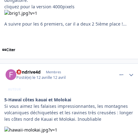
obligatoire.
cliquez pour la version 4000pixels
A suivre pour les 6 premiers, car il a deux 2 5ième place !...
Citer
comment_254169
Author stats
flyndrive4d
Membres
Posté(e)
le 12 avril
le 12 avril
AUTEUR
5-Hawaï côtes kauai et Molokai
Si vous aimez les falaises impressionnantes, les montagnes
volcaniques déchiquetées et les ravines très creusées : longer
les côtes nord de Kauai et Molokai. Inoubliable