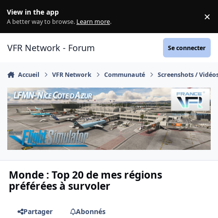
Aller au contenu
View in the app
×
Di
A better way to browse.
Learn more
.
VFR Network - Forum
Se connecter
Accueil
VFR Network
Communauté
Screenshots / Vidéo
Monde : Top 20 de mes régions
préférées à survoler
Partager
Abonnés