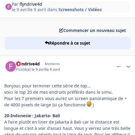
Par
flyndrive4d
le 9 avril
le 9 avril
dans
Screenshots / Vidéos
Commencer un nouveau sujet
Répondre à ce sujet
comment_254153
Author stats
flyndrive4d
Membres
Posté(e)
le 9 avril
le 9 avril
Bonjour, pour terminer cette série de top...
voici le top 20 de mes endroits préférés dans le simu.
Pour les 7 premiers vous aurez un screen panoramique de +
de 4000 pixels de large (si ça fonctionne
)
20-Indonesie : Jakarta- Bali
A faire plutôt en liner de Jakarta à Bali car le distance est
longue et c'est à voir d'assez haut. Vous y verrez une très belle
série de volcans géants tout le long de Java. Pour les VFReux il