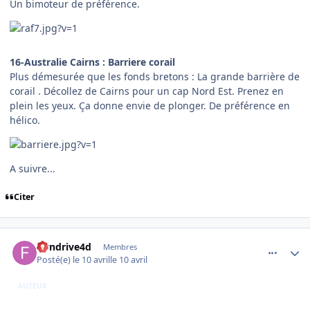
Un bimoteur de préférence.
16-Australie Cairns : Barriere corail
Plus démesurée que les fonds bretons : La grande barrière de
corail . Décollez de Cairns pour un cap Nord Est. Prenez en
plein les yeux. Ça donne envie de plonger. De préférence en
hélico.
A suivre...
Citer
comment_254159
Author stats
flyndrive4d
Membres
Posté(e)
le 10 avril
le 10 avril
AUTEUR
...