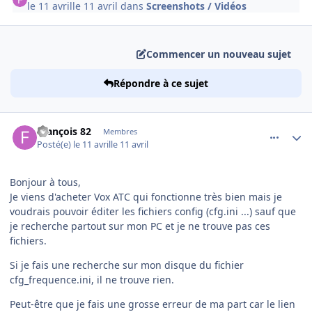
le 11 avril
le 11 avril
dans
Screenshots / Vidéos
Commencer un nouveau sujet
Répondre à ce sujet
comment_254161
Author stats
François 82
Membres
Posté(e)
le 11 avril
le 11 avril
Bonjour à tous,
Je viens d'acheter Vox ATC qui fonctionne très bien mais je
voudrais pouvoir éditer les fichiers config (cfg.ini ...) sauf que
je recherche partout sur mon PC et je ne trouve pas ces
fichiers.
Si je fais une recherche sur mon disque du fichier
cfg_frequence.ini, il ne trouve rien.
Peut-être que je fais une grosse erreur de ma part car le lien