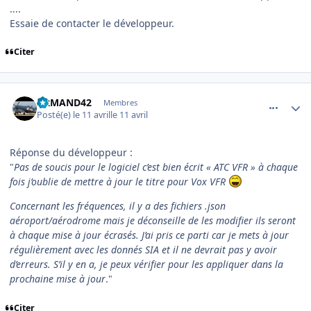
....
Essaie de contacter le développeur.
Citer
comment_254165
Author stats
ARMAND42
Membres
Posté(e)
le 11 avril
le 11 avril
Réponse du développeur :
"
Pas de soucis pour le logiciel c’est bien écrit « ATC VFR » à chaque
fois j’oublie de mettre à jour le titre pour Vox VFR
Concernant les fréquences, il y a des fichiers .json
aéroport/aérodrome mais je déconseille de les modifier ils seront
à chaque mise à jour écrasés. J’ai pris ce parti car je mets à jour
régulièrement avec les donnés SIA et il ne devrait pas y avoir
d’erreurs. S’il y en a, je peux vérifier pour les appliquer dans la
prochaine mise à jour
."
Citer