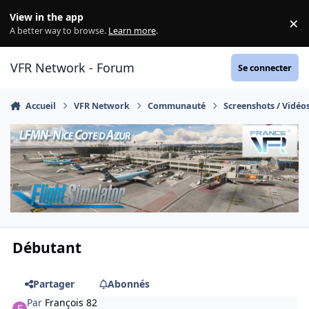
Aller au contenu
View in the app
×
Di
A better way to browse.
Learn more
.
VFR Network - Forum
Se connecter
Accueil
VFR Network
Communauté
Screenshots / Vidéo
Débutant
Partager
Abonnés
Par
François 82