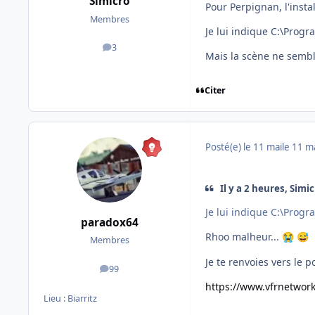
Simicro
Pour Perpignan, l'insta
Membres
Je lui indique C:\Prog
3
messages
Mais la scène ne sembl
Citer
Posté(e)
le 11 mai
le 11 m
Il y a 2 heures, Simicr
Je lui indique C:\Prog
paradox64
Rhoo malheur...
😭
😅
Membres
Je te renvoies vers le p
99
messages
https://www.vfrnetwor
Lieu :
Biarritz