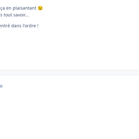
s ça en plaisantant
😉
 tout savoir...
entré dans l'ordre !
ai