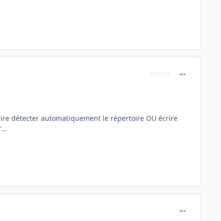
comment_254
AUTEUR
faire détecter automatiquement le répertoire OU écrire
...
comment_254