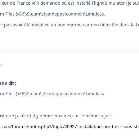
lleur de France VFR demande où est installé Flight Simulator (je sui
ram Files (x86)\Steam\steamapps\common\Limitless.
e pas avoir été installée au bon endroit car non détectée dans la 
ai
o a dit :
ram Files (x86)\Steam\steamapps\common\Limitless.
ost que j'ai écrit il y deux semaines sur le même sujet :
k.com/forums/index.php?/topic/20927-installation-nord-est-sous