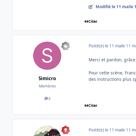
Modifié
le 11 mai
le 
Citer
Posté(e)
le 11 mai
le 11 m
Merci et pardon, grâce 
Pour cette scène, Fran
Simicro
des instructions plus sp
Membres
3
messages
Citer
Posté(e)
le 11 mai
le 11 m