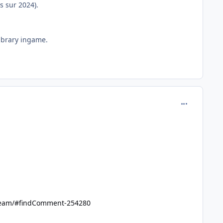
s sur 2024).
Library ingame.
comment_254
-steam/#findComment-254280