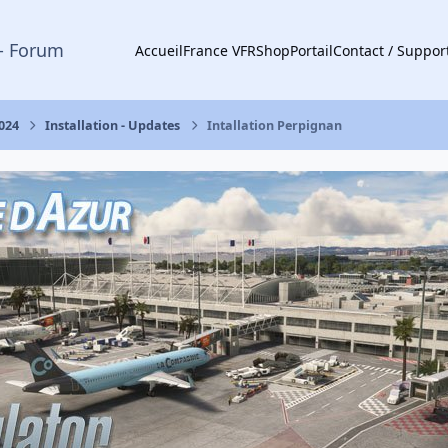
- Forum
Accueil
France VFR
Shop
Portail
Contact / Suppor
2024
Installation - Updates
Intallation Perpignan