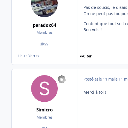
Pas de soucis, je disai
On ne peut pas toujours
Content que tout soit r
paradox64
Bon vols !
Membres
99
messages
Lieu :
Biarritz
Citer
Posté(e)
le 11 mai
le 11 m
Merci à toi !
Simicro
Membres