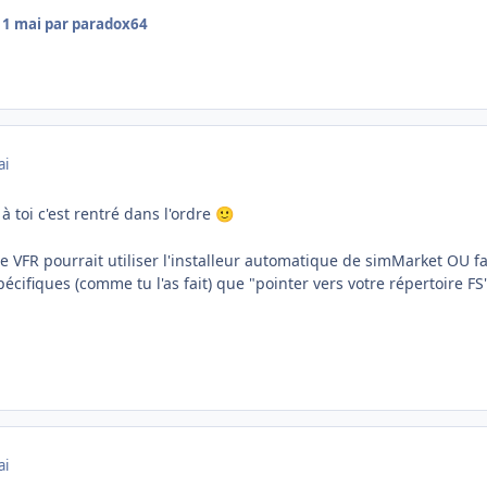
11 mai
par paradox64
ai
à toi c'est rentré dans l'ordre
🙂
ce VFR pourrait utiliser l'installeur automatique de simMarket OU 
écifiques (comme tu l'as fait) que "pointer vers votre répertoire FS"
ai