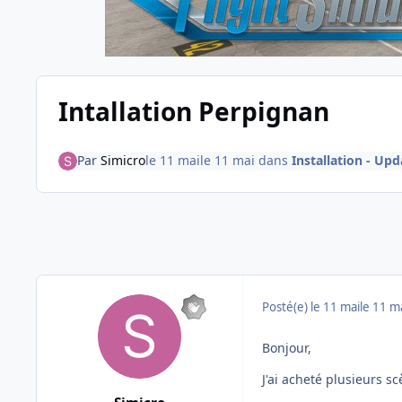
Intallation Perpignan
Par
Simicro
le 11 mai
le 11 mai
dans
Installation - Upd
Posté(e)
le 11 mai
le 11 m
Bonjour,
J'ai acheté plusieurs 