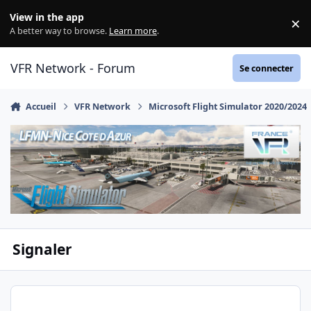
Aller au contenu
View in the app
×
Di
A better way to browse.
Learn more
.
VFR Network - Forum
Se connecter
Accueil
VFR Network
Microsoft Flight Simulator 2020/2024
Signaler