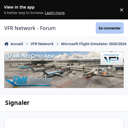
Aller au contenu
View in the app
×
Di
A better way to browse.
Learn more
.
VFR Network - Forum
Se connecter
Accueil
VFR Network
Microsoft Flight Simulator 2020/2024
Signaler