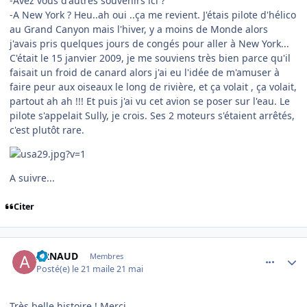
-Avez vous d'autres souvenirs ici ?
-A New York ? Heu..ah oui ..ça me revient. J'étais pilote d'hélico
au Grand Canyon mais l'hiver, y a moins de Monde alors
j'avais pris quelques jours de congés pour aller à New York...
C'était le 15 janvier 2009, je me souviens très bien parce qu'il
faisait un froid de canard alors j'ai eu l'idée de m'amuser à
faire peur aux oiseaux le long de rivière, et ça volait , ça volait,
partout ah ah !!! Et puis j'ai vu cet avion se poser sur l'eau. Le
pilote s'appelait Sully, je crois. Ses 2 moteurs s'étaient arrêtés,
c'est plutôt rare.
A suivre...
Citer
comment_254535
Author stats
ARNAUD
Membres
Posté(e)
le 21 mai
le 21 mai
Très belle histoire ! Merci