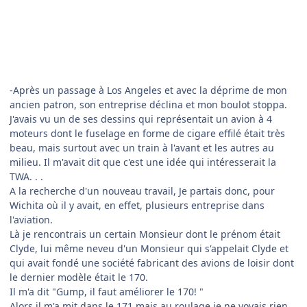
Clyde me dit "c'est quoi ça ? "
J'ai dit "j'crois que c'est un avion du futur. M'sieur."
Ensuite, il a mit les roues de son avion, à l'avant et au milieu
et on voyait beaucoup mieux.
Il m'a dit, "Gump! voilà le 172 "
Il en a vendu beaucoup depuis cette année 1955. Puis son
entreprise a été rachetée par une compagnie qui était dans le
textile. Ils ont racheté aussi celle d'un de ses anciens
collègues et voisin, M. Beech et pleins d'autres.
Il m'a appris beaucoup de choses et les années suivantes, j'ai