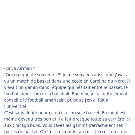
comment_254556
Author stats
flyndrive4d
Membres
Posté(e)
le 25 mai
le 25 mai
AUTEUR
Episode 6
-Aujourd'hui nous volons vers Kansas city puis Wichita, pour
le coup c'est une ville de l'aviation ! Dans un avion que vous
avez bien connu ?
-hmmm oui en effet.