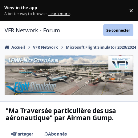
Aller au contenu
View in the app
×
Di
A better way to browse.
Learn more
.
VFR Network - Forum
Se connecter
Accueil
VFR Network
Microsoft Flight Simulator 2020/2024
"Ma Traversée particulière des usa
aéronautique" par Airman Gump.
Partager
Abonnés