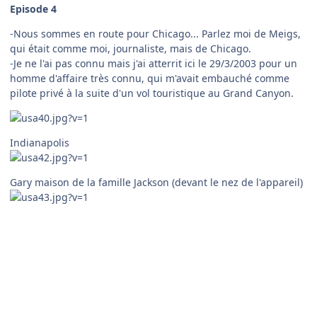
Episode 4
-Nous sommes en route pour Chicago... Parlez moi de Meigs,
qui était comme moi, journaliste, mais de Chicago.
-Je ne l'ai pas connu mais j'ai atterrit ici le 29/3/2003 pour un
homme d'affaire très connu, qui m'avait embauché comme
pilote privé à la suite d'un vol touristique au Grand Canyon.
Indianapolis
Gary maison de la famille Jackson (devant le nez de l'appareil)
Ça m'a rappelé le temps où je conduisais ici, des camions la
nuit pour faire venir de l'alcool du Canada en 1931 pour un
autre patron. Je crois qu'il s'appelait alfonso ou quelque chose
comme ça. Mais apparemment il n'avait pas un très bon
comptable. L'agent Ness,du fisc, l'a serré et j'ai encore dû