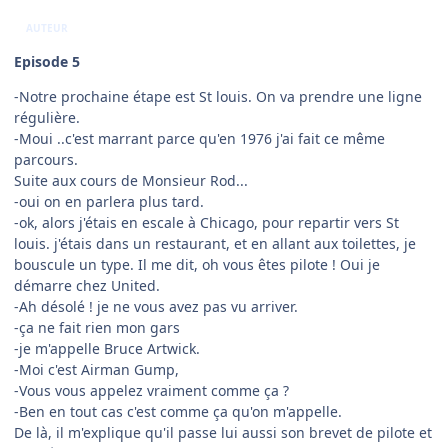
Un sceen très tendance en ce moment !!! PMDG :
P
robablement
M
eilleur
D
iseur de
G
aléjades !
😄