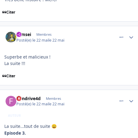
Citer
comment_254546
Author stats
symsei
Membres
Posté(e)
le 22 mai
le 22 mai
Superbe et malicieux !
La suite !!!
Citer
comment_254547
Author stats
flyndrive4d
Membres
Posté(e)
le 22 mai
le 22 mai
AUTEUR
La suite...tout de suite
😄
Episode 3.