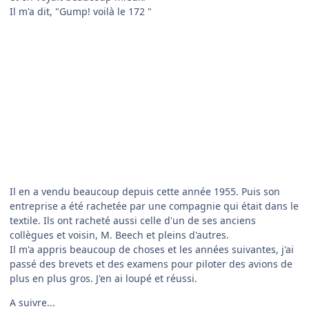
Merci...Go West !!!
😄
Episode 7
-Bon Airman, Nous arriverons à Denver toute à l'heure,
quelques souvenirs ici ?
-Pas vraiment à Denver mais en 1992, Fredrick Brown
m'appelle, je l'ai connu chez United.
Il me dit qu'il a envie de créer une compagnie aérienne. J'étais
pas trop loin de là dans le Dakota.
Je revenais d'une chasse entre potes, qui s'était vraiment très
mal passé. Je cherchais à récupérer des fourrures. On était en
plein hiver et j'me suis fait attaquer par une mère Ours.
Elle m'avait sacrément amoché. On m'a récupéré et un peu
soigné, mais on s'est fait attaquer par une bande de
braconniers.
J'ai fuit comme j'ai pût à travers la neige et les rivières gelées.
Ce que je ne savais pas c'est que j'étais en territoire indien.
J'en ai vraiment bavé. Un gars d'Hollywood a eu vent de
l'affaire et en a fait un film. Je crois bien qu'ils ont eu 3
Oscars!!!