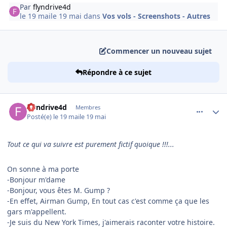
Par
flyndrive4d
le 19 mai
le 19 mai
dans
Vos vols - Screenshots - Autres
Commencer un nouveau sujet
Répondre à ce sujet
comment_254525
Author stats
flyndrive4d
Membres
Posté(e)
le 19 mai
le 19 mai
Tout ce qui va suivre est purement fictif quoique !!!...
On sonne à ma porte
-Bonjour m'dame
-Bonjour, vous êtes M. Gump ?
-En effet, Airman Gump, En tout cas c'est comme ça que les
gars m'appellent.
-Je suis du New York Times, j'aimerais raconter votre histoire.