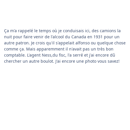
chercher un autre boulot. J'ai encore une photo vous savez!
Enfin bon, c'est là qu'on m'a prit dans le cirque dont j'ai déjà
parlé...
Bref le lendemain, sans prévenir, la piste avait été creusée de
large croix, par la mairie, qui voulait se débarrasser de
l'aéroport, rendant impossible le décollage.
-Vous étiez coincé ?
-De fait oui, du coup on nous a autorisé à décoller du taxiway !
- Hmm, Airman, ces images me disent quelques choses...
- Ah ? Sans doute, je vous en parle à la prochaine étape.
A Suivre...
Citer