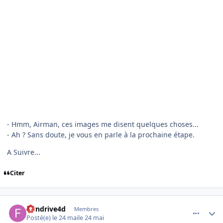
-Vous vous appelez vraiment comme ça ?
-Ben en tout cas c'est comme ça qu'on m'appelle.
De là, il m'explique qu'il passe lui aussi son brevet de pilote et
qu'il étudie l'informatique.
Je lui demande de quoi il s'agit et il me répond qu'il arrive à
faire bouger des dessins sur un écran.
-Ah ! Ok! on pourra bientôt faire comme si on était dans un
avion avec vot'truc !
Il a noté quelques lignes sur un bout de papier et il m'a dit
aurevoir et merci.
Il me semble qu'il a réussi à faire ce qu'il voulait plus tard. Ça
doit être ce qu'on appelle le spirit of St Louis !
-Ah oui c'est donc ça ces fameuses images me rappelant
quelque chose.
-Oui sans doute.