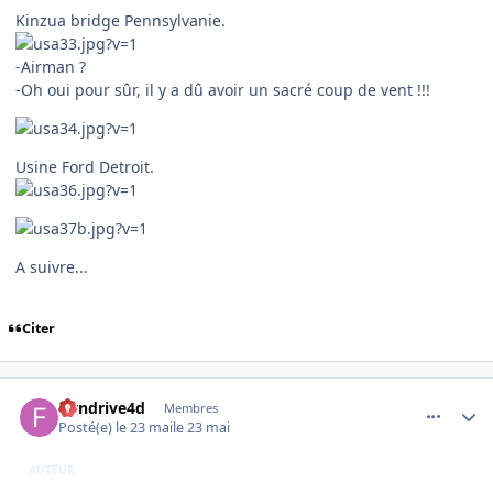
Kinzua bridge Pennsylvanie.
-Airman ?
-Oh oui pour sûr, il y a dû avoir un sacré coup de vent !!!
Usine Ford Detroit.
A suivre...
Citer
comment_254549
Author stats
flyndrive4d
Membres
Posté(e)
le 23 mai
le 23 mai
AUTEUR