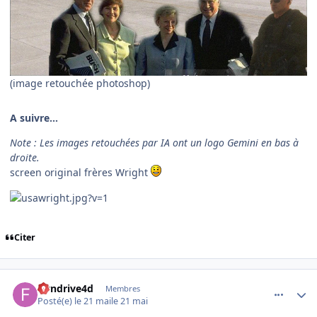
(image retouchée photoshop)
A suivre...
Note : Les images retouchées par IA ont un logo Gemini en bas à
droite.
screen original frères Wright
Citer
comment_254534
Author stats
flyndrive4d
Membres
Posté(e)
le 21 mai
le 21 mai