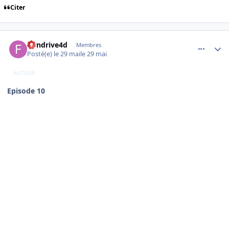
Citer
comment_254592
Author stats
flyndrive4d
Membres
Posté(e)
le 29 mai
le 29 mai
AUTEUR
Episode 10