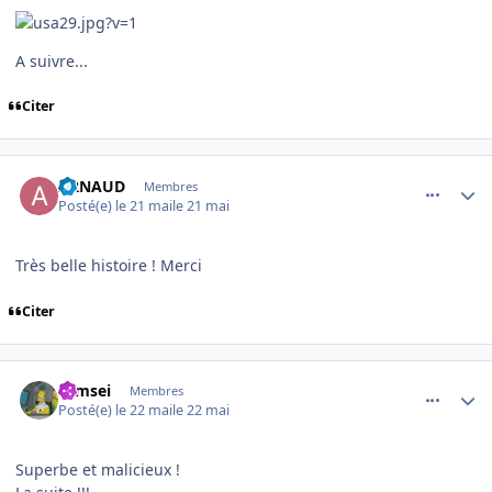
A suivre...
Citer
comment_254535
Author stats
ARNAUD
Membres
Posté(e)
le 21 mai
le 21 mai
Très belle histoire ! Merci
Citer
comment_254546
Author stats
symsei
Membres
Posté(e)
le 22 mai
le 22 mai
Superbe et malicieux !