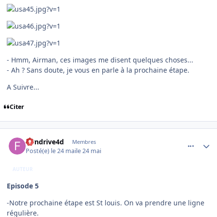
- Hmm, Airman, ces images me disent quelques choses...
- Ah ? Sans doute, je vous en parle à la prochaine étape.
A Suivre...
Citer
comment_254551
Author stats
flyndrive4d
Membres
Posté(e)
le 24 mai
le 24 mai
AUTEUR
Episode 5
-Notre prochaine étape est St louis. On va prendre une ligne
régulière.