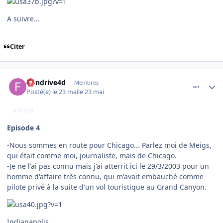
A suivre...
Citer
comment_254549
Author stats
flyndrive4d
Membres
Posté(e)
le 23 mai
le 23 mai
AUTEUR
Episode 4
-Nous sommes en route pour Chicago... Parlez moi de Meigs,
qui était comme moi, journaliste, mais de Chicago.
-Je ne l'ai pas connu mais j'ai atterrit ici le 29/3/2003 pour un
homme d'affaire très connu, qui m'avait embauché comme
pilote privé à la suite d'un vol touristique au Grand Canyon.
Indianapolis