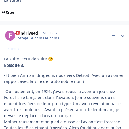
La suite !!!
Citer
comment_254547
Author stats
flyndrive4d
Membres
Posté(e)
le 22 mai
le 22 mai
AUTEUR
La suite...tout de suite
😄
Episode 3.
-Et bien Airman, dirigeons nous vers Detroit. Avec un avion en
rapport avec la ville de l'automobile non ?
-Oui justement, en 1926, j'avais réussi à avoir un job chez
Ford. Ils se lançaient dans l'aviation. Je me souviens qu'ils
étaient très fiers de leur prototype. Un avion révolutionnaire
avec trois moteurs... Avant la présentation, le lendemain, je
devais le déplacer dans un hangar.
Malheureusement mon pied a glissé et l'avion s'est fracassé.
Toutes les tôles étaient froissées. Alors j'ai dit aux gars qu'on