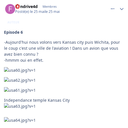
comment_254556
Author stats
flyndrive4d
Membres
Posté(e)
le 25 mai
le 25 mai
AUTEUR
Episode 6
-Aujourd'hui nous volons vers Kansas city puis Wichita, pour
le coup c'est une ville de l'aviation ! Dans un avion que vous
avez bien connu ?
-hmmm oui en effet.
Independance temple Kansas City