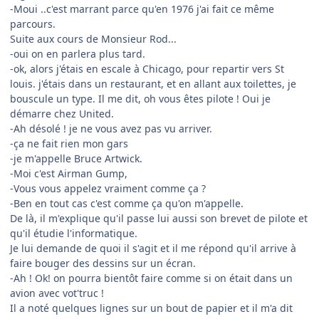
-Moui ..c'est marrant parce qu'en 1976 j'ai fait ce même
parcours.
Suite aux cours de Monsieur Rod...
-oui on en parlera plus tard.
-ok, alors j'étais en escale à Chicago, pour repartir vers St
louis. j'étais dans un restaurant, et en allant aux toilettes, je
bouscule un type. Il me dit, oh vous êtes pilote ! Oui je
démarre chez United.
-Ah désolé ! je ne vous avez pas vu arriver.
-ça ne fait rien mon gars
-je m'appelle Bruce Artwick.
-Moi c'est Airman Gump,
-Vous vous appelez vraiment comme ça ?
-Ben en tout cas c'est comme ça qu'on m'appelle.
De là, il m'explique qu'il passe lui aussi son brevet de pilote et
qu'il étudie l'informatique.
Je lui demande de quoi il s'agit et il me répond qu'il arrive à
faire bouger des dessins sur un écran.
-Ah ! Ok! on pourra bientôt faire comme si on était dans un
avion avec vot'truc !
Il a noté quelques lignes sur un bout de papier et il m'a dit