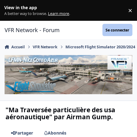
Aller au contenu
View in the app
×
Di
A better way to browse.
Learn more
.
VFR Network - Forum
Se connecter
Accueil
VFR Network
Microsoft Flight Simulator 2020/2024
"Ma Traversée particulière des usa
aéronautique" par Airman Gump.
Partager
Abonnés