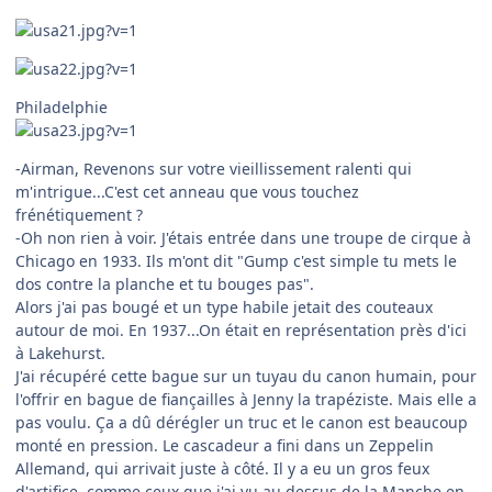
Philadelphie
-Airman, Revenons sur votre vieillissement ralenti qui
m'intrigue...C'est cet anneau que vous touchez
frénétiquement ?
-Oh non rien à voir. J'étais entrée dans une troupe de cirque à
Chicago en 1933. Ils m'ont dit "Gump c'est simple tu mets le
dos contre la planche et tu bouges pas".
Alors j'ai pas bougé et un type habile jetait des couteaux
autour de moi. En 1937...On était en représentation près d'ici
à Lakehurst.
J'ai récupéré cette bague sur un tuyau du canon humain, pour
l'offrir en bague de fiançailles à Jenny la trapéziste. Mais elle a
pas voulu. Ça a dû dérégler un truc et le canon est beaucoup
monté en pression. Le cascadeur a fini dans un Zeppelin
Allemand, qui arrivait juste à côté. Il y a eu un gros feux
d'artifice, comme ceux que j'ai vu au dessus de la Manche en