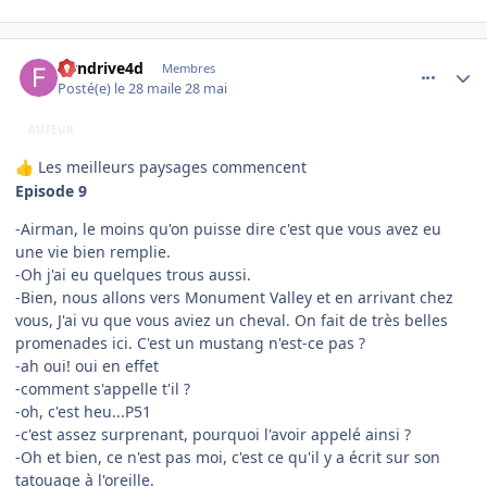
comment_254590
Author stats
flyndrive4d
Membres
Posté(e)
le 28 mai
le 28 mai
AUTEUR
Les meilleurs paysages commencent
👍
Episode 9
-Airman, le moins qu'on puisse dire c'est que vous avez eu
une vie bien remplie.
-Oh j'ai eu quelques trous aussi.
-Bien, nous allons vers Monument Valley et en arrivant chez
vous, J'ai vu que vous aviez un cheval. On fait de très belles
promenades ici. C'est un mustang n'est-ce pas ?
-ah oui! oui en effet
-comment s'appelle t'il ?
-oh, c'est heu...P51
-c'est assez surprenant, pourquoi l'avoir appelé ainsi ?
-Oh et bien, ce n'est pas moi, c'est ce qu'il y a écrit sur son
tatouage à l'oreille.