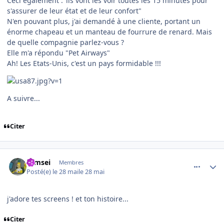
Ceci également :"ils vont les voir toutes les 15 minutes pour
s'assurer de leur état et de leur confort"
N'en pouvant plus, j'ai demandé à une cliente, portant un
énorme chapeau et un manteau de fourrure de renard. Mais
de quelle compagnie parlez-vous ?
Elle m'a répondu "Pet Airways"
Ah! Les Etats-Unis, c'est un pays formidable !!!
A suivre...
Citer
comment_254589
Author stats
symsei
Membres
Posté(e)
le 28 mai
le 28 mai
j'adore tes screens ! et ton histoire...
Citer