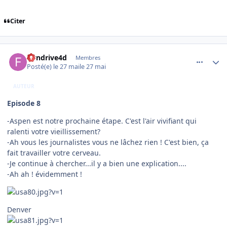
Citer
comment_254585
Author stats
flyndrive4d
Membres
Posté(e)
le 27 mai
le 27 mai
AUTEUR
Episode 8
-Aspen est notre prochaine étape. C'est l'air vivifiant qui
ralenti votre vieillissement?
-Ah vous les journalistes vous ne lâchez rien ! C'est bien, ça
fait travailler votre cerveau.
-Je continue à chercher...il y a bien une explication....
-Ah ah ! évidemment !
Denver