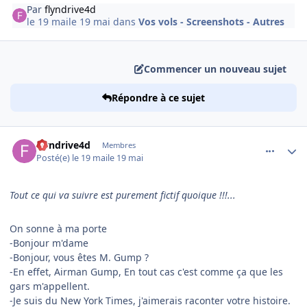
Par
flyndrive4d
le 19 mai
le 19 mai
dans
Vos vols - Screenshots - Autres
Commencer un nouveau sujet
Répondre à ce sujet
comment_254525
Author stats
flyndrive4d
Membres
Posté(e)
le 19 mai
le 19 mai
Tout ce qui va suivre est purement fictif quoique !!!...
On sonne à ma porte
-Bonjour m'dame
-Bonjour, vous êtes M. Gump ?
-En effet, Airman Gump, En tout cas c'est comme ça que les
gars m'appellent.
-Je suis du New York Times, j'aimerais raconter votre histoire.