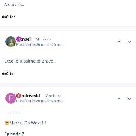
A suivre...
Citer
comment_254569
Author stats
symsei
Membres
Posté(e)
le 26 mai
le 26 mai
Excellentissime !!! Bravo !
Citer
comment_254570
Author stats
flyndrive4d
Membres
Posté(e)
le 26 mai
le 26 mai
AUTEUR
Merci...Go West !!!
😄
Episode 7