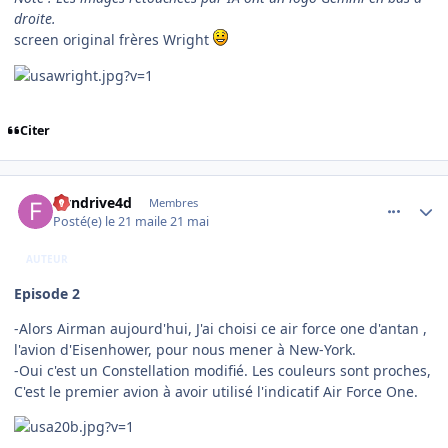
droite.
screen original frères Wright
Citer
comment_254534
Author stats
flyndrive4d
Membres
Posté(e)
le 21 mai
le 21 mai
AUTEUR
Episode 2
-Alors Airman aujourd'hui, J'ai choisi ce air force one d'antan ,
l'avion d'Eisenhower, pour nous mener à New-York.
-Oui c'est un Constellation modifié. Les couleurs sont proches,
C'est le premier avion à avoir utilisé l'indicatif Air Force One.