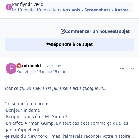
Par
flyndrive4d
le 19 mai
le 19 mai
dans
Vos vols - Screenshots - Autres
Commencer un nouveau sujet
Répondre à ce sujet
comment_254525
Author stats
flyndrive4d
Membres
Posté(e)
le 19 mai
le 19 mai
Tout ce qui va suivre est purement fictif quoique !!!...
On sonne à ma porte
-Bonjour m'dame
-Bonjour, vous êtes M. Gump ?
-En effet, Airman Gump, En tout cas c'est comme ça que les
gars m'appellent.
-Je suis du New York Times, j'aimerais raconter votre histoire.