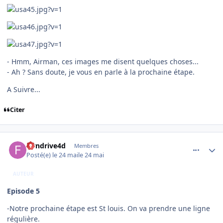
- Hmm, Airman, ces images me disent quelques choses...
- Ah ? Sans doute, je vous en parle à la prochaine étape.
A Suivre...
Citer
comment_254551
Author stats
flyndrive4d
Membres
Posté(e)
le 24 mai
le 24 mai
AUTEUR
Episode 5
-Notre prochaine étape est St louis. On va prendre une ligne
régulière.