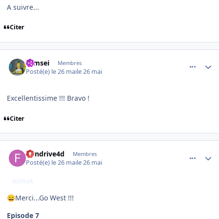
A suivre...
Citer
comment_254569
Author stats
symsei
Membres
Posté(e)
le 26 mai
le 26 mai
Excellentissime !!! Bravo !
Citer
comment_254570
Author stats
flyndrive4d
Membres
Posté(e)
le 26 mai
le 26 mai
AUTEUR
Merci...Go West !!!
😄
Episode 7