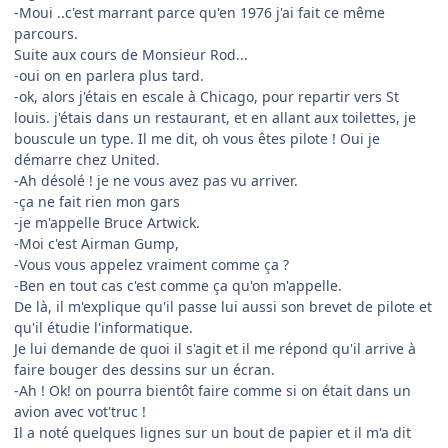
-Moui ..c'est marrant parce qu'en 1976 j'ai fait ce même
parcours.
Suite aux cours de Monsieur Rod...
-oui on en parlera plus tard.
-ok, alors j'étais en escale à Chicago, pour repartir vers St
louis. j'étais dans un restaurant, et en allant aux toilettes, je
bouscule un type. Il me dit, oh vous êtes pilote ! Oui je
démarre chez United.
-Ah désolé ! je ne vous avez pas vu arriver.
-ça ne fait rien mon gars
-je m'appelle Bruce Artwick.
-Moi c'est Airman Gump,
-Vous vous appelez vraiment comme ça ?
-Ben en tout cas c'est comme ça qu'on m'appelle.
De là, il m'explique qu'il passe lui aussi son brevet de pilote et
qu'il étudie l'informatique.
Je lui demande de quoi il s'agit et il me répond qu'il arrive à
faire bouger des dessins sur un écran.
-Ah ! Ok! on pourra bientôt faire comme si on était dans un
avion avec vot'truc !
Il a noté quelques lignes sur un bout de papier et il m'a dit