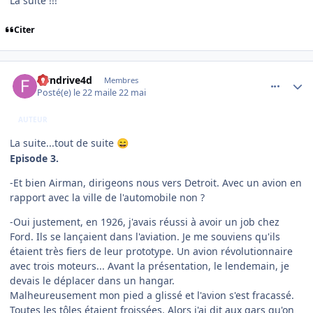
La suite !!!
Citer
comment_254547
Author stats
flyndrive4d
Membres
Posté(e)
le 22 mai
le 22 mai
AUTEUR
La suite...tout de suite
😄
Episode 3.
-Et bien Airman, dirigeons nous vers Detroit. Avec un avion en
rapport avec la ville de l'automobile non ?
-Oui justement, en 1926, j'avais réussi à avoir un job chez
Ford. Ils se lançaient dans l'aviation. Je me souviens qu'ils
étaient très fiers de leur prototype. Un avion révolutionnaire
avec trois moteurs... Avant la présentation, le lendemain, je
devais le déplacer dans un hangar.
Malheureusement mon pied a glissé et l'avion s'est fracassé.
Toutes les tôles étaient froissées. Alors j'ai dit aux gars qu'on