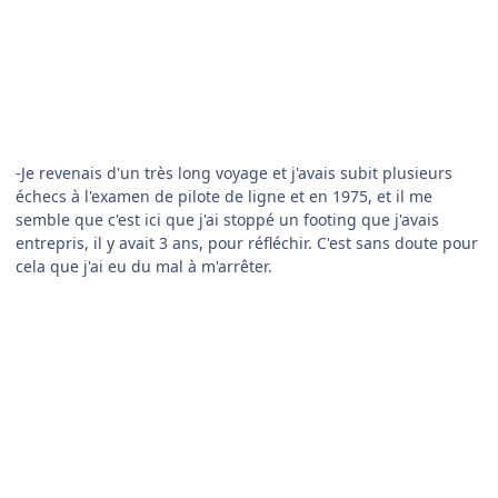
entrepris, il y avait 3 ans, pour réfléchir. C'est sans doute pour
cela que j'ai eu du mal à m'arrêter.
Les gars qui me suivaient m'ont dit -Eh mec ! Qu'est ce qu'on
va faire ? On est tous unis!
C'est là, que j'ai eu l'idée de rentrer chez United. Ils venaient
de racheter les lignes pacifiques de Panam. Alors j'ai entendu
parler d'un instructeur qui s'appelait Rod Machado... Il
expliquait très bien pour les nuls... Ça m'a permit de réussir
par la suite.
-Oh voyez Airman ! Cet indien vends des attrapes rêves.
Bonjour monsieur!
-Hug! Homme volant au visage pâle bizarre. Toi connaître lui ?
-Et bien je l'interview, il a eu tellement d'expérience
-Cet homme : Sorcier!!!
-Ah oui il a clairement un secret de longévité mais je le
percerais...