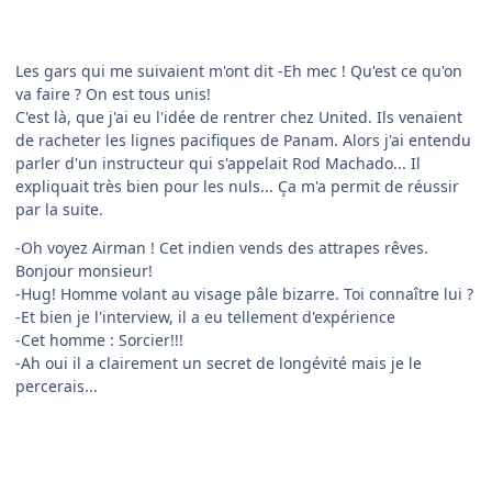
A suivre...
Citer
comment_254592
Author stats
flyndrive4d
Membres
Posté(e)
le 29 mai
le 29 mai
AUTEUR
Episode 10
-Airman, où avez vous dégoté cet hélicoptère ?
-Oh il est dans mon hangar : Une vieillerie récupérée sur le
site de notre prochaine étape. Il se confond avec les couleurs
locales.-