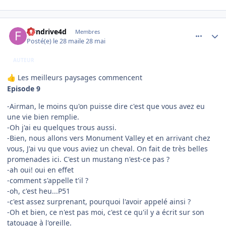
comment_254590
Author stats
flyndrive4d
Membres
Posté(e)
le 28 mai
le 28 mai
AUTEUR
Les meilleurs paysages commencent
👍
Episode 9
-Airman, le moins qu'on puisse dire c'est que vous avez eu
une vie bien remplie.
-Oh j'ai eu quelques trous aussi.
-Bien, nous allons vers Monument Valley et en arrivant chez
vous, J'ai vu que vous aviez un cheval. On fait de très belles
promenades ici. C'est un mustang n'est-ce pas ?
-ah oui! oui en effet
-comment s'appelle t'il ?
-oh, c'est heu...P51
-c'est assez surprenant, pourquoi l'avoir appelé ainsi ?
-Oh et bien, ce n'est pas moi, c'est ce qu'il y a écrit sur son
tatouage à l'oreille.