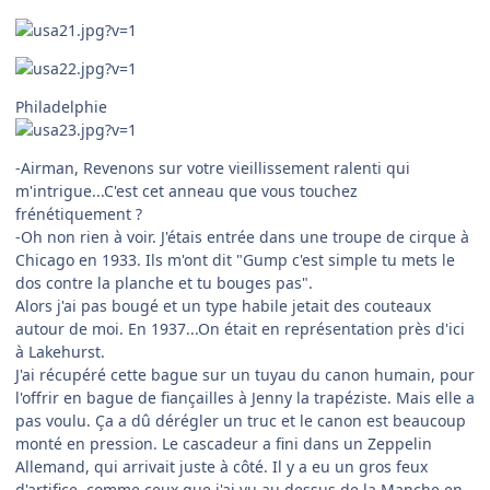
Philadelphie
-Airman, Revenons sur votre vieillissement ralenti qui
m'intrigue...C'est cet anneau que vous touchez
frénétiquement ?
-Oh non rien à voir. J'étais entrée dans une troupe de cirque à
Chicago en 1933. Ils m'ont dit "Gump c'est simple tu mets le
dos contre la planche et tu bouges pas".
Alors j'ai pas bougé et un type habile jetait des couteaux
autour de moi. En 1937...On était en représentation près d'ici
à Lakehurst.
J'ai récupéré cette bague sur un tuyau du canon humain, pour
l'offrir en bague de fiançailles à Jenny la trapéziste. Mais elle a
pas voulu. Ça a dû dérégler un truc et le canon est beaucoup
monté en pression. Le cascadeur a fini dans un Zeppelin
Allemand, qui arrivait juste à côté. Il y a eu un gros feux
d'artifice, comme ceux que j'ai vu au dessus de la Manche en