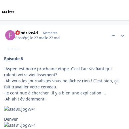
Citer
comment_254585
Author stats
flyndrive4d
Membres
Posté(e)
le 27 mai
le 27 mai
AUTEUR
Episode 8
-Aspen est notre prochaine étape. C'est l'air vivifiant qui
ralenti votre vieillissement?
-Ah vous les journalistes vous ne lâchez rien ! C'est bien, ça
fait travailler votre cerveau.
-Je continue à chercher...il y a bien une explication....
-Ah ah ! évidemment !
Denver