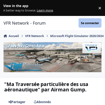
Aller au contenu
View in the app
×
Di
A better way to browse.
Learn more
.
VFR Network - Forum
Se connecter
Accueil
VFR Network
Microsoft Flight Simulator 2020/2024
"Ma Traversée particulière des usa
aéronautique" par Airman Gump.
Partager
Abonnés