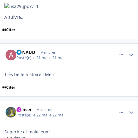
A suivre...
Citer
comment_254535
Author stats
ARNAUD
Membres
Posté(e)
le 21 mai
le 21 mai
Très belle histoire ! Merci
Citer
comment_254546
Author stats
symsei
Membres
Posté(e)
le 22 mai
le 22 mai
Superbe et malicieux !