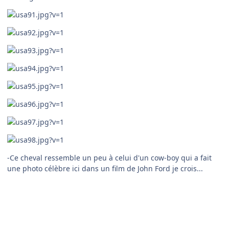
-Ce cheval ressemble un peu à celui d'un cow-boy qui a fait
une photo célèbre ici dans un film de John Ford je crois...
-Je revenais d'un très long voyage et j'avais subit plusieurs
échecs à l'examen de pilote de ligne et en 1975, et il me
semble que c'est ici que j'ai stoppé un footing que j'avais