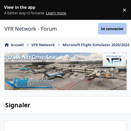
Aller au contenu
View in the app
×
Di
A better way to browse.
Learn more
.
VFR Network - Forum
Se connecter
Accueil
VFR Network
Microsoft Flight Simulator 2020/2024
Signaler