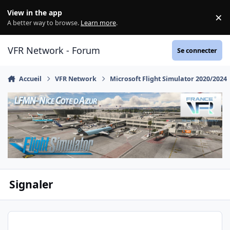
Aller au contenu
View in the app
×
Di
A better way to browse.
Learn more
.
VFR Network - Forum
Se connecter
Accueil
VFR Network
Microsoft Flight Simulator 2020/2024
Signaler