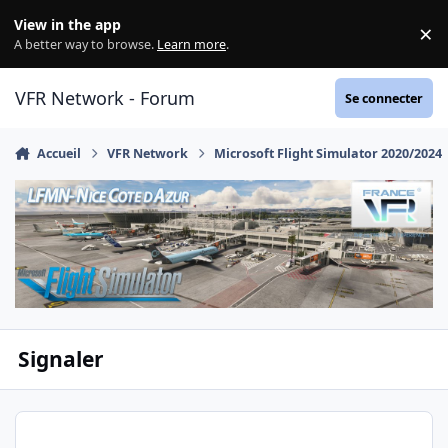
Aller au contenu
View in the app
×
Di
A better way to browse.
Learn more
.
VFR Network - Forum
Se connecter
Accueil
VFR Network
Microsoft Flight Simulator 2020/2024
Signaler