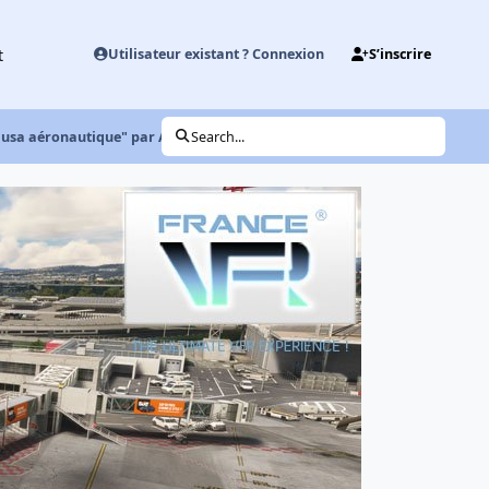
t
Utilisateur existant ? Connexion
S’inscrire
s usa aéronautique" par Airman Gump.
Search...