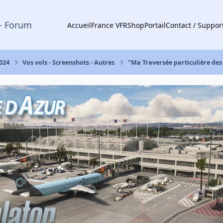
- Forum
Accueil
France VFR
Shop
Portail
Contact / Suppor
2024
Vos vols - Screenshots - Autres
"Ma Traversée particulière de