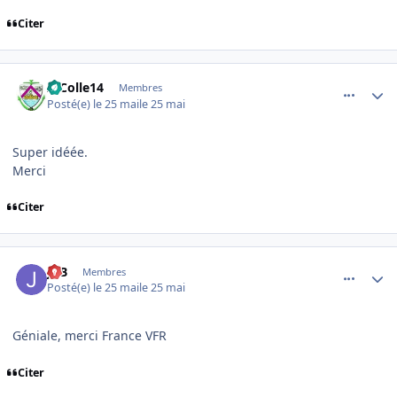
Citer
comment_254554
Author stats
AlColle14
Membres
Posté(e)
le 25 mai
le 25 mai
Super idéée.
Merci
Citer
comment_254555
Author stats
JPB
Membres
Posté(e)
le 25 mai
le 25 mai
Géniale, merci France VFR
Citer