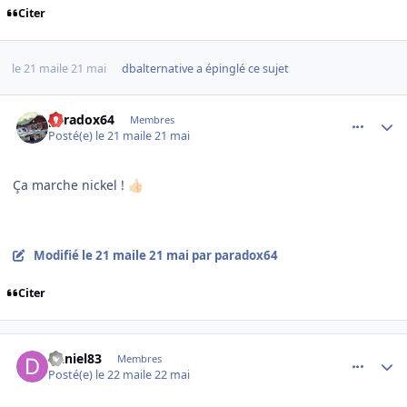
Citer
le 21 mai
le 21 mai
dbalternative
a épinglé ce sujet
comment_254540
Author stats
paradox64
Membres
Posté(e)
le 21 mai
le 21 mai
Ça marche nickel !
👍🏻
Modifié
le 21 mai
le 21 mai
par paradox64
Citer
comment_254545
Author stats
Daniel83
Membres
Posté(e)
le 22 mai
le 22 mai