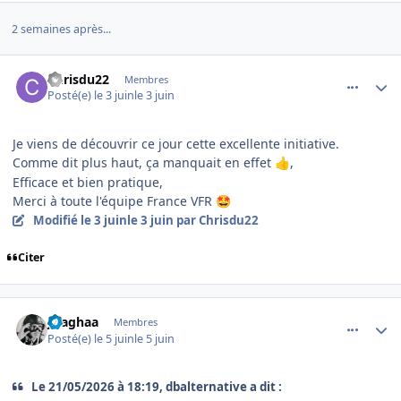
2 semaines après...
comment_254614
Author stats
Chrisdu22
Membres
Posté(e)
le 3 juin
le 3 juin
Je viens de découvrir ce jour cette excellente initiative.
Comme dit plus haut, ça manquait en effet
,
👍
Efficace et bien pratique,
Merci à toute l'équipe France VFR
🤩
Modifié
le 3 juin
le 3 juin
par Chrisdu22
Citer
comment_254623
Author stats
jlsaghaa
Membres
Posté(e)
le 5 juin
le 5 juin
Le 21/05/2026 à 18:19, dbalternative a dit :