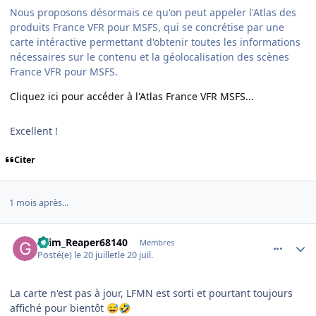
Nous proposons désormais ce qu'on peut appeler l'Atlas des
produits France VFR pour MSFS, qui se concrétise par une
carte intéractive permettant d'obtenir toutes les informations
nécessaires sur le contenu et la géolocalisation des scènes
France VFR pour MSFS.
Cliquez ici pour accéder à l'Atlas France VFR MSFS...
Excellent !
Citer
1 mois après...
comment_254826
Author stats
Grim_Reaper68140
Membres
Posté(e)
le 20 juillet
le 20 juil.
La carte n'est pas à jour, LFMN est sorti et pourtant toujours
affiché pour bientôt
😅
🤣