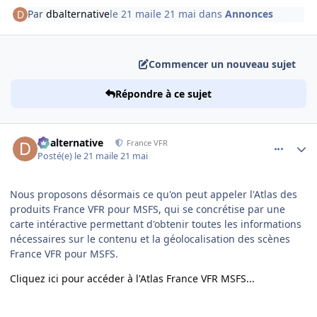
Par
dbalternative
le 21 mai
le 21 mai
dans
Annonces
Commencer un nouveau sujet
Répondre à ce sujet
comment_254536
Author stats
dbalternative
France VFR
Posté(e)
le 21 mai
le 21 mai
Nous proposons désormais ce qu'on peut appeler l'Atlas des
produits France VFR pour MSFS, qui se concrétise par une
carte intéractive permettant d'obtenir toutes les informations
nécessaires sur le contenu et la géolocalisation des scènes
France VFR pour MSFS.
Cliquez ici pour accéder à l'Atlas France VFR MSFS...