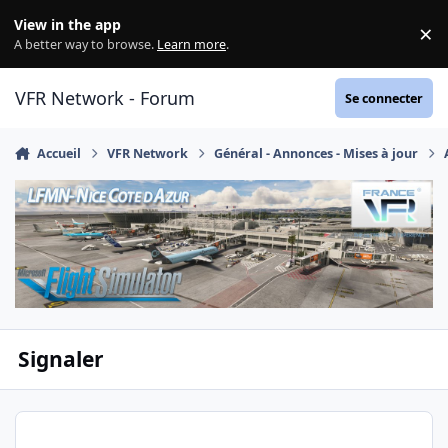
Aller au contenu
View in the app
×
Di
A better way to browse.
Learn more
.
VFR Network - Forum
Se connecter
Accueil
VFR Network
Général - Annonces - Mises à jour
Signaler