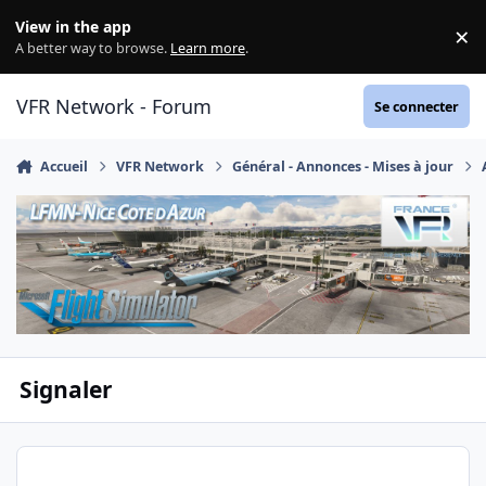
Aller au contenu
View in the app
×
Di
A better way to browse.
Learn more
.
VFR Network - Forum
Se connecter
Accueil
VFR Network
Général - Annonces - Mises à jour
Signaler