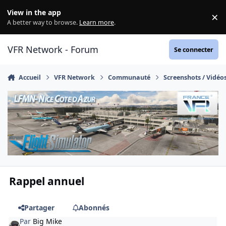
Aller au contenu
View in the app
×
Di
A better way to browse.
Learn more
.
VFR Network - Forum
Se connecter
Accueil
VFR Network
Communauté
Screenshots / Vidéo
Rappel annuel
Partager
Abonnés
Par
Big Mike