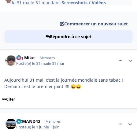
le 31 mai
le 31 mai
dans
Screenshots / Vidéos
Commencer un nouveau sujet
Répondre à ce sujet
comment_254603
Author stats
Big Mike
Membres
Posté(e)
le 31 mai
le 31 mai
Aujourd'hui 31 mai, c'est la journée mondiale sans tabac !
Demain c'est le premier joint !!!!
😀
😄
Citer
comment_254604
Author stats
ARMAND42
Membres
Posté(e)
le 1 juin
le 1 juin