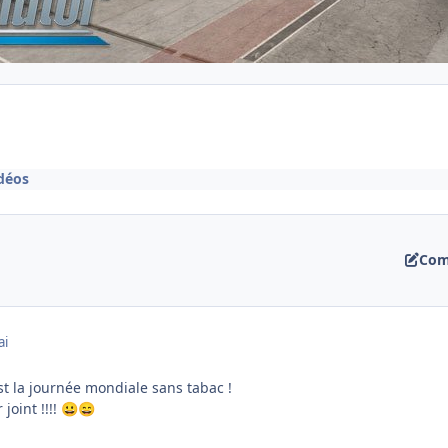
déos
Com
ai
st la journée mondiale sans tabac !
joint !!!!
😀
😄