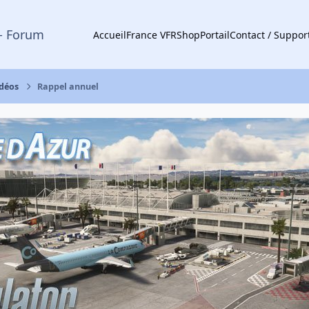
- Forum
Accueil
France VFR
Shop
Portail
Contact / Suppor
idéos
Rappel annuel