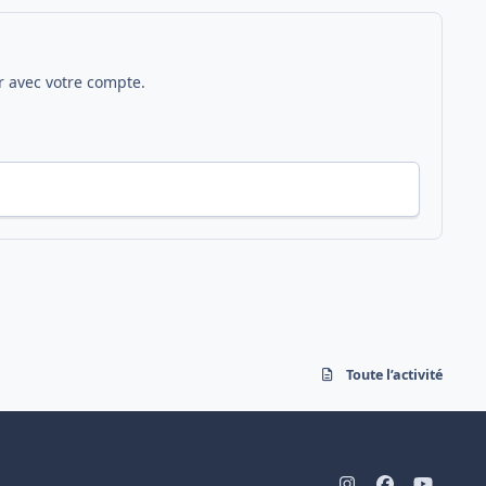
 avec votre compte.
Toute l’activité
i
f
y