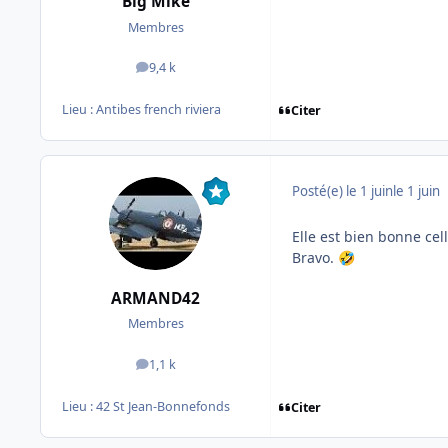
Big Mike
Membres
9,4 k
messages
Lieu :
Antibes french riviera
Citer
Posté(e)
le 1 juin
le 1 juin
Elle est bien bonne cell
Bravo.
🤣
ARMAND42
Membres
1,1 k
messages
Lieu :
42 St Jean-Bonnefonds
Citer