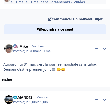
le 31 mai
le 31 mai
dans
Screenshots / Vidéos
Commencer un nouveau sujet
Répondre à ce sujet
comment_254603
Author stats
Big Mike
Membres
Posté(e)
le 31 mai
le 31 mai
Aujourd'hui 31 mai, c'est la journée mondiale sans tabac !
Demain c'est le premier joint !!!!
😀
😄
Citer
comment_254604
Author stats
ARMAND42
Membres
Posté(e)
le 1 juin
le 1 juin