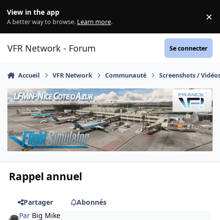
Aller au contenu
View in the app
×
Di
A better way to browse.
Learn more
.
VFR Network - Forum
Se connecter
Accueil
VFR Network
Communauté
Screenshots / Vidéo
Rappel annuel
Partager
Abonnés
Par
Big Mike