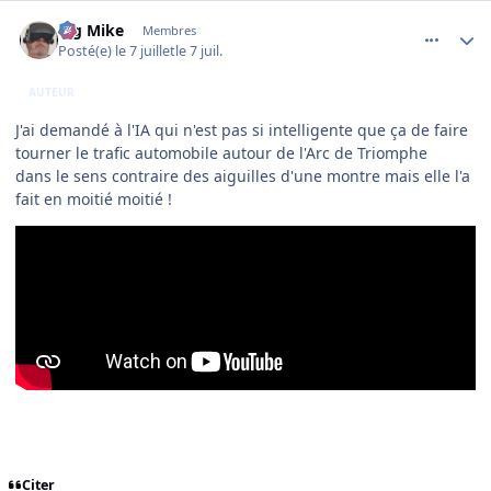
comment_254718
Author stats
Big Mike
Membres
Posté(e)
le 7 juillet
le 7 juil.
AUTEUR
J'ai demandé à l'IA qui n'est pas si intelligente que ça de faire
tourner le trafic automobile autour de l'Arc de Triomphe
dans le sens contraire des aiguilles d'une montre mais elle l'a
fait en moitié moitié !
Citer