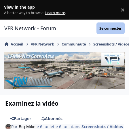
Aller au contenu
View in the app
×
Di
A better way to browse.
Learn more
.
VFR Network - Forum
Se connecter
Accueil
VFR Network
Communauté
Screenshots / Vidéo
Examinez la vidéo
Partager
Abonnés
Par
Big Mike
le 6 juillet
le 6 juil.
dans
Screenshots / Vidéos