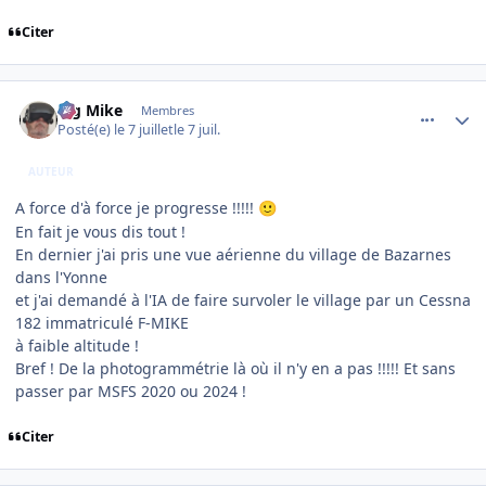
Citer
comment_254714
Author stats
Big Mike
Membres
Posté(e)
le 7 juillet
le 7 juil.
AUTEUR
A force d'à force je progresse !!!!!
🙂
En fait je vous dis tout !
En dernier j'ai pris une vue aérienne du village de Bazarnes
dans l'Yonne
et j'ai demandé à l'IA de faire survoler le village par un Cessna
182 immatriculé F-MIKE
à faible altitude !
Bref ! De la photogrammétrie là où il n'y en a pas !!!!! Et sans
passer par MSFS 2020 ou 2024 !
Citer