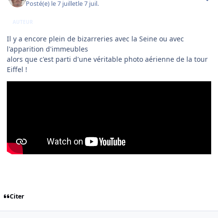
Posté(e)
le 7 juillet
le 7 juil.
AUTEUR
Il y a encore plein de bizarreries avec la Seine ou avec
l'apparition d'immeubles
alors que c'est parti d'une véritable photo aérienne de la tour
Eiffel !
Citer