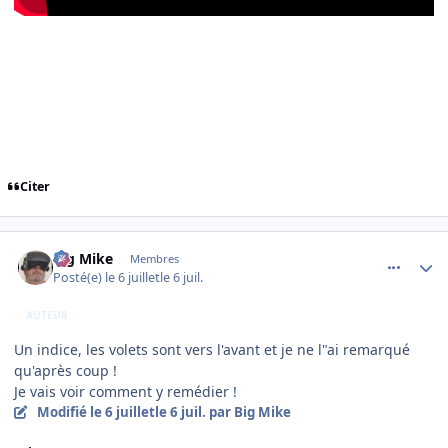
Citer
comment_254710
Author stats
Big Mike
Membres
Posté(e)
le 6 juillet
le 6 juil.
AUTEUR
Un indice, les volets sont vers l'avant et je ne l"ai remarqué
qu'après coup !
Je vais voir comment y remédier !
Modifié
le 6 juillet
le 6 juil.
par Big Mike