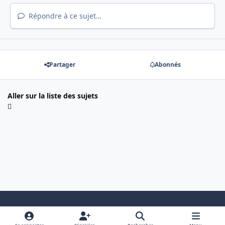
Répondre à ce sujet…
Partager
Abonnés
Aller sur la liste des sujets
Light Mode
Dark Mode
System Preference
i
f
y