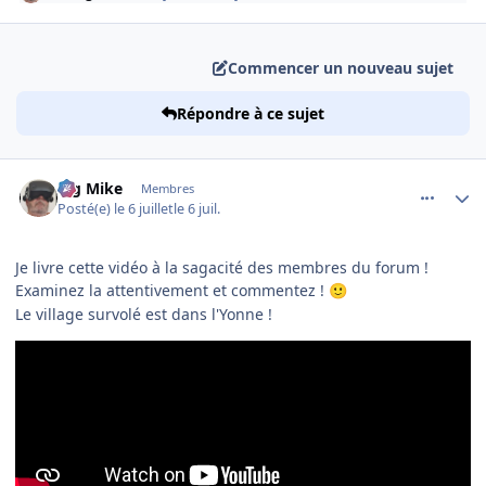
Commencer un nouveau sujet
Répondre à ce sujet
comment_254709
Author stats
Big Mike
Membres
Posté(e)
le 6 juillet
le 6 juil.
Je livre cette vidéo à la sagacité des membres du forum !
Examinez la attentivement et commentez !
🙂
Le village survolé est dans l'Yonne !