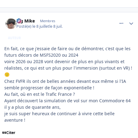
comment_254719
Author stats
Big Mike
Membres
Posté(e)
le 8 juillet
le 8 juil.
AUTEUR
En fait, ce que j'essaie de faire ou de démontrer, c'est que les
futurs décors de MSFS2020 ou 2024
voire 2026 ou 2028 vont devenir de plus en plus vivants et
réalistes, ce qui est un plus pour l'immersion (surtout en VR) !
🙂
Chez FVFR ils ont de belles années devant eux même si l'IA
semble progresser de façon exponentielle !
Au fait, où en est le Trafic France ?
Ayant découvert la simulation de vol sur mon Commodore 64
il y a plus de quarante ans,
je suis super heureux de continuer à vivre cette belle
aventure !
Citer