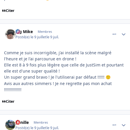
Citer
comment_254725
Author stats
Big Mike
Membres
Posté(e)
le 9 juillet
le 9 juil.
Comme je suis incorrigible, j'ai installé la scène malgré
l'heure et je l'ai parcourue en drone !
Elle est 8 à 9 fois plus légère que celle de JustSim et pourtant
elle est d'une super qualité !
Un super grand bravo ! Je l'utiliserai par défaut !!!!!!
🙂
Avis aux autres simmers ! Je ne regrette pas mon achat
!!!!!!!!!!!!!!!
Citer
comment_254726
Author stats
ganille
Membres
Posté(e)
le 9 juillet
le 9 juil.