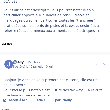
56A, 58B
Pour finir ce petit descriptif, vous pourrez noter le soin
particulier apporté aux nuances de rendu, traces et
marquages du sol, en particulier toutes les "tranchées"
pratiquées sur les bords de pistes et taxiways destinées à
relier le réseau lumineux aux alimentations électriques :-)
Citer
comment_254730
Author stats
jrhelly
Membres
Posté(e)
le 10 juillet
le 10 juil.
Bonjour, je viens de vous prendre cette scène, elle est trés
belle, bravo !
Pour moi le plus notable est l'usure des taxiways. Ça rajoute
une bonne dose de réalisne.
Modifié
le 10 juillet
le 10 juil.
par jrhelly