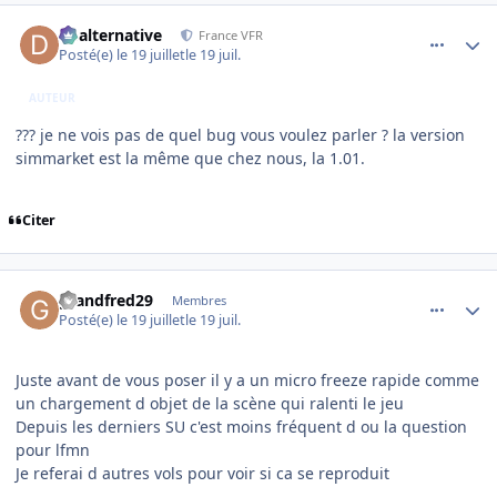
comment_254811
Author stats
dbalternative
France VFR
Posté(e)
le 19 juillet
le 19 juil.
AUTEUR
??? je ne vois pas de quel bug vous voulez parler ? la version
simmarket est la même que chez nous, la 1.01.
Citer
comment_254812
Author stats
grandfred29
Membres
Posté(e)
le 19 juillet
le 19 juil.
Juste avant de vous poser il y a un micro freeze rapide comme
un chargement d objet de la scène qui ralenti le jeu
Depuis les derniers SU c'est moins fréquent d ou la question
pour lfmn
Je referai d autres vols pour voir si ca se reproduit