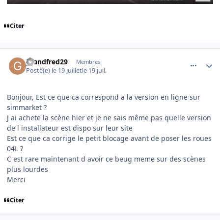
Citer
comment_254810
Author stats
grandfred29
Membres
Posté(e)
le 19 juillet
le 19 juil.
Bonjour, Est ce que ca correspond a la version en ligne sur
simmarket ?
J ai achete la scène hier et je ne sais même pas quelle version
de l installateur est dispo sur leur site
Est ce que ca corrige le petit blocage avant de poser les roues
04L ?
C est rare maintenant d avoir ce beug meme sur des scènes
plus lourdes
Merci
Citer