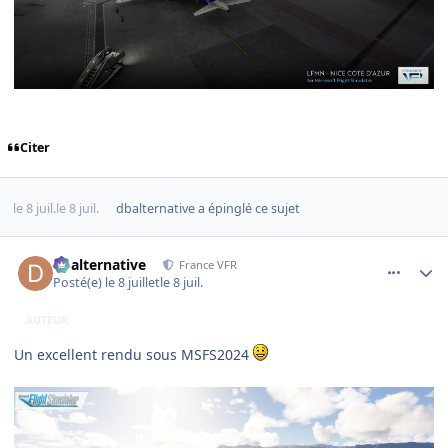
Citer
le 8 juil.
le 8 juil.
dbalternative
a épinglé ce sujet
comment_254722
Author stats
dbalternative
France VFR
Posté(e)
le 8 juillet
le 8 juil.
AUTEUR
Un excellent rendu sous MSFS2024