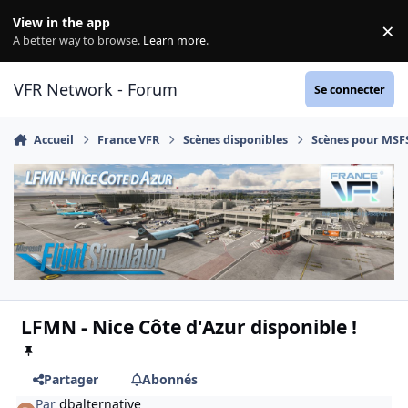
Aller au contenu
View in the app
×
Di
A better way to browse.
Learn more
.
VFR Network - Forum
Se connecter
Accueil
France VFR
Scènes disponibles
Scènes pour MSF
LFMN - Nice Côte d'Azur disponible !
Partager
Abonnés
Par
dbalternative