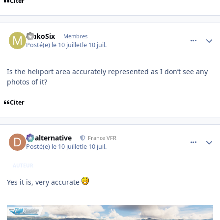
Citer
comment_254732
Author stats
MakoSix
Membres
Posté(e)
le 10 juillet
le 10 juil.
Is the heliport area accurately represented as I don’t see any
photos of it?
Citer
comment_254743
Author stats
dbalternative
France VFR
Posté(e)
le 10 juillet
le 10 juil.
AUTEUR
Yes it is, very accurate