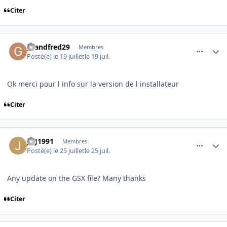
Citer
comment_254813
Author stats
grandfred29
Membres
Posté(e)
le 19 juillet
le 19 juil.
Ok merci pour l info sur la version de l installateur
Citer
comment_254862
Author stats
JAJ1991
Membres
Posté(e)
le 25 juillet
le 25 juil.
Any update on the GSX file? Many thanks
Citer
comment_254864
Author stats