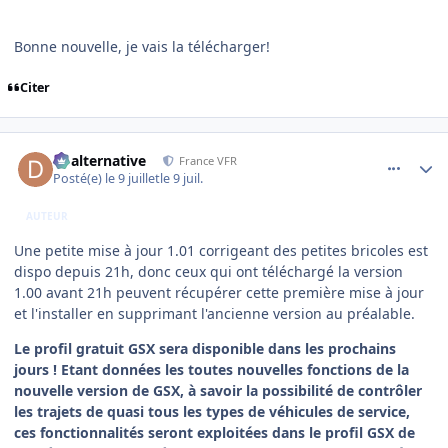
Bonne nouvelle, je vais la télécharger!
Citer
comment_254728
Author stats
dbalternative
France VFR
Posté(e)
le 9 juillet
le 9 juil.
AUTEUR
Une petite mise à jour 1.01 corrigeant des petites bricoles est
dispo depuis 21h, donc ceux qui ont téléchargé la version
1.00 avant 21h peuvent récupérer cette première mise à jour
et l'installer en supprimant l'ancienne version au préalable.
Le profil gratuit GSX sera disponible dans les prochains
jours ! Etant données les toutes nouvelles fonctions de la
nouvelle version de GSX, à savoir la possibilité de contrôler
les trajets de quasi tous les types de véhicules de service,
ces fonctionnalités seront exploitées dans le profil GSX de