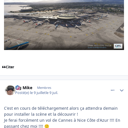
Citer
comment_254724
Author stats
Big Mike
Membres
Posté(e)
le 9 juillet
le 9 juil.
C'est en cours de téléchargement alors ça attendra demain
pour installer la scène et la découvrir !
Je ferai forcément un vol de Cannes à Nice Côte d'Azur !!!! En
passant chez moi !!!!
🙂