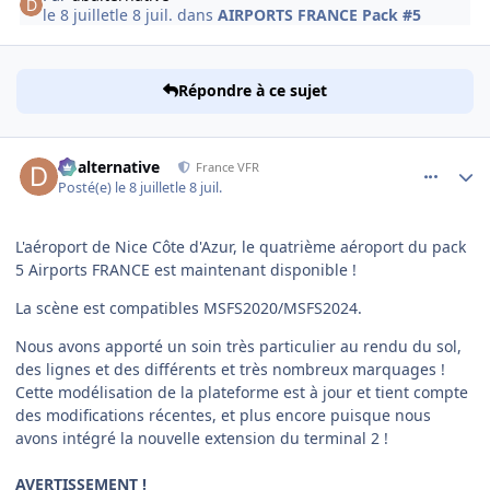
le 8 juillet
le 8 juil.
dans
AIRPORTS FRANCE Pack #5
Répondre à ce sujet
comment_254721
Author stats
dbalternative
France VFR
Posté(e)
le 8 juillet
le 8 juil.
L'aéroport de Nice Côte d'Azur, le quatrième aéroport du pack
5 Airports FRANCE est maintenant disponible !
La scène est compatibles MSFS2020/MSFS2024.
Nous avons apporté un soin très particulier au rendu du sol,
des lignes et des différents et très nombreux marquages !
Cette modélisation de la plateforme est à jour et tient compte
des modifications récentes, et plus encore puisque nous
avons intégré la nouvelle extension du terminal 2 !
AVERTISSEMENT !