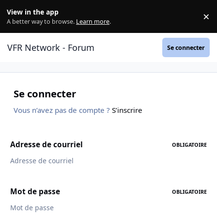
Aller au contenu
View in the app
×
Di
A better way to browse.
Learn more
.
VFR Network - Forum
Se connecter
Se connecter
Vous n’avez pas de compte ?
S’inscrire
Adresse de courriel
OBLIGATOIRE
Mot de passe
OBLIGATOIRE