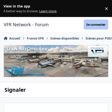
Aller au contenu
View in the app
×
Di
A better way to browse.
Learn more
.
VFR Network - Forum
Se connecter
Accueil
France VFR
Scènes disponibles
Scènes pour P3D
Signaler