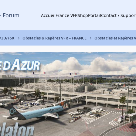
- Forum
Accueil
France VFR
Shop
Portail
Contact / Suppor
 P3D/FSX
Obstacles & Repères VFR – FRANCE
Obstacles et Repères 