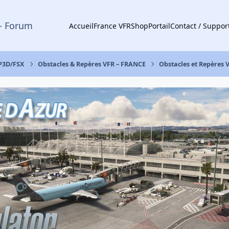
- Forum
Accueil
France VFR
Shop
Portail
Contact / Suppor
 P3D/FSX
Obstacles & Repères VFR – FRANCE
Obstacles et Repères 