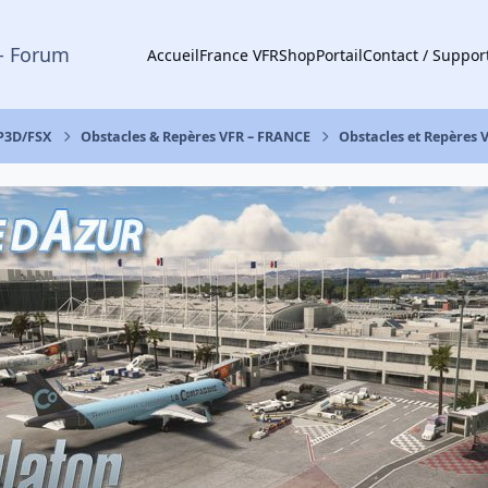
- Forum
Accueil
France VFR
Shop
Portail
Contact / Suppor
 P3D/FSX
Obstacles & Repères VFR – FRANCE
Obstacles et Repères 