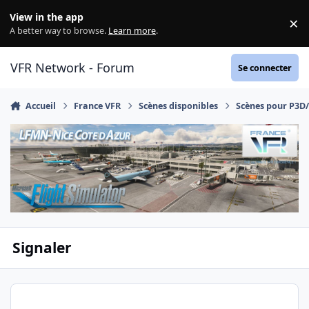
Aller au contenu
View in the app
×
Di
A better way to browse.
Learn more
.
VFR Network - Forum
Se connecter
Accueil
France VFR
Scènes disponibles
Scènes pour P3D
Signaler