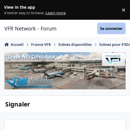
Aller au contenu
View in the app
×
Di
A better way to browse.
Learn more
.
VFR Network - Forum
Se connecter
Accueil
France VFR
Scènes disponibles
Scènes pour P3D
Signaler