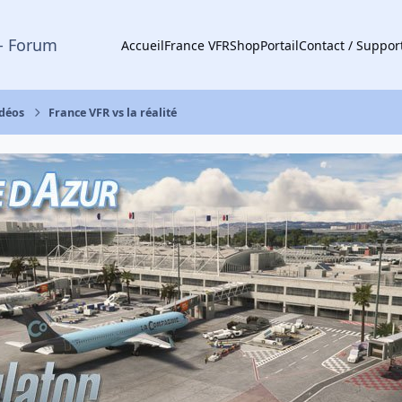
- Forum
Accueil
France VFR
Shop
Portail
Contact / Suppor
idéos
France VFR vs la réalité