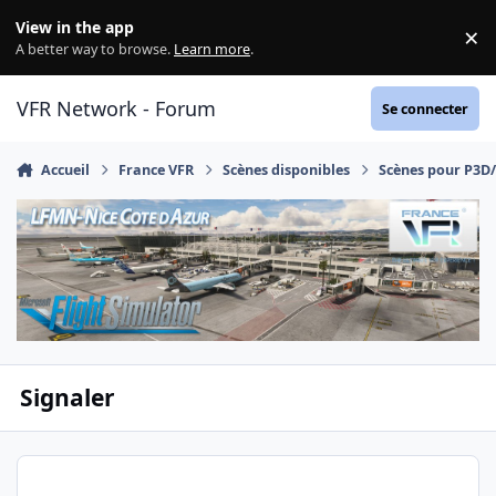
Aller au contenu
View in the app
×
Di
A better way to browse.
Learn more
.
VFR Network - Forum
Se connecter
Accueil
France VFR
Scènes disponibles
Scènes pour P3D
Signaler