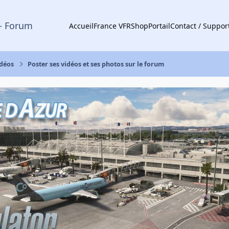
- Forum
Accueil
France VFR
Shop
Portail
Contact / Suppor
idéos
Poster ses vidéos et ses photos sur le forum