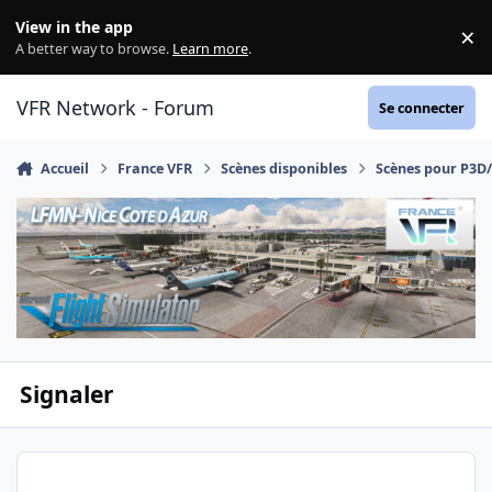
Aller au contenu
View in the app
×
Di
A better way to browse.
Learn more
.
VFR Network - Forum
Se connecter
Accueil
France VFR
Scènes disponibles
Scènes pour P3D
Signaler