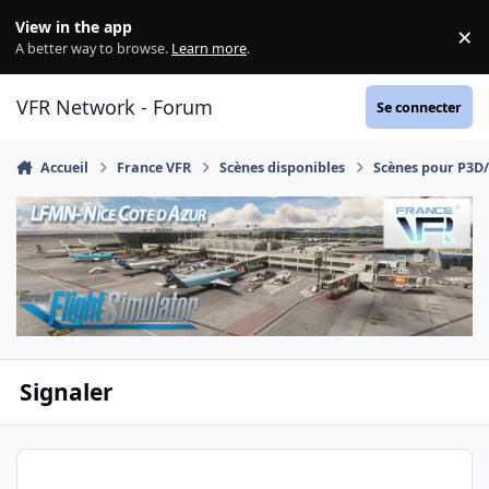
Aller au contenu
View in the app
×
Di
A better way to browse.
Learn more
.
VFR Network - Forum
Se connecter
Accueil
France VFR
Scènes disponibles
Scènes pour P3D
Signaler