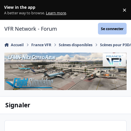
Aller au contenu
View in the app
×
Di
A better way to browse.
Learn more
.
VFR Network - Forum
Se connecter
Accueil
France VFR
Scènes disponibles
Scènes pour P3D
Signaler