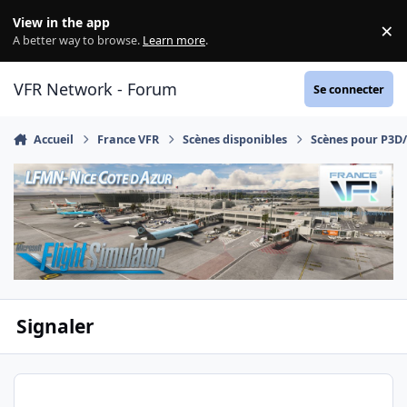
Aller au contenu
View in the app
×
Di
A better way to browse.
Learn more
.
VFR Network - Forum
Se connecter
Accueil
France VFR
Scènes disponibles
Scènes pour P3D
Signaler