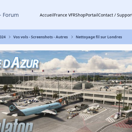
- Forum
Accueil
France VFR
Shop
Portail
Contact / Suppor
2024
Vos vols - Screenshots - Autres
Nettoyage fil sur Londres