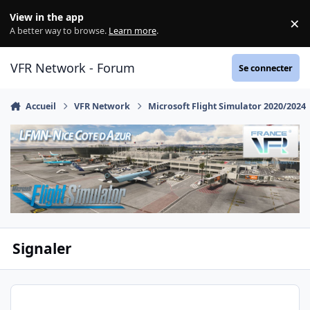
Aller au contenu
View in the app
×
Di
A better way to browse.
Learn more
.
VFR Network - Forum
Se connecter
Accueil
VFR Network
Microsoft Flight Simulator 2020/2024
Signaler