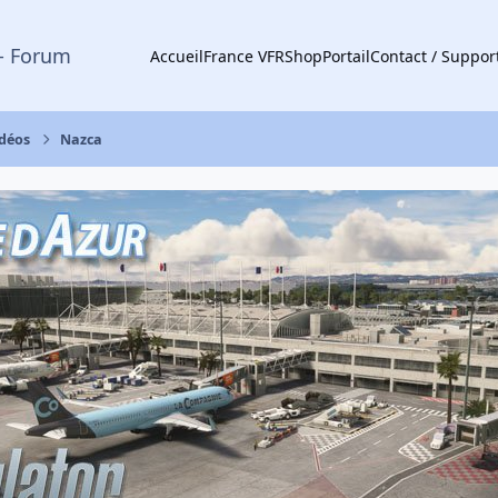
- Forum
Accueil
France VFR
Shop
Portail
Contact / Suppor
idéos
Nazca