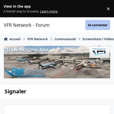
Aller au contenu
View in the app
×
Di
A better way to browse.
Learn more
.
VFR Network - Forum
Se connecter
Accueil
VFR Network
Communauté
Screenshots / Vidéo
Signaler