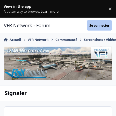
Aller au contenu
View in the app
×
Di
A better way to browse.
Learn more
.
VFR Network - Forum
Se connecter
Accueil
VFR Network
Communauté
Screenshots / Vidéo
Signaler