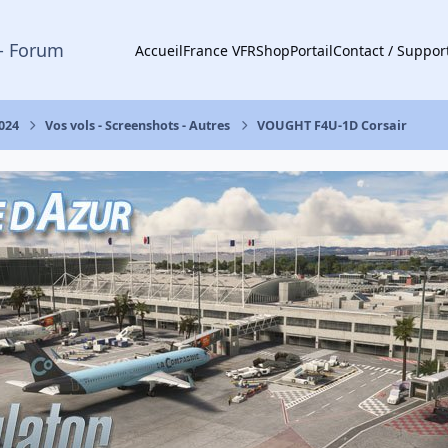
- Forum
Accueil
France VFR
Shop
Portail
Contact / Suppor
2024
Vos vols - Screenshots - Autres
VOUGHT F4U-1D Corsair