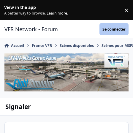
Aller au contenu
View in the app
×
Di
A better way to browse.
Learn more
.
VFR Network - Forum
Se connecter
Accueil
France VFR
Scènes disponibles
Scènes pour MSF
Signaler