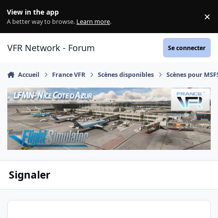
Aller au contenu
View in the app
×
Di
A better way to browse.
Learn more
.
VFR Network - Forum
Se connecter
Accueil
France VFR
Scènes disponibles
Scènes pour MSF
Signaler