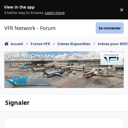
Aller au contenu
View in the app
×
Di
A better way to browse.
Learn more
.
VFR Network - Forum
Se connecter
Accueil
France VFR
Scènes disponibles
Scènes pour MSF
Signaler