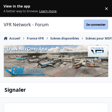
Aller au contenu
View in the app
×
Di
A better way to browse.
Learn more
.
VFR Network - Forum
Se connecter
Accueil
France VFR
Scènes disponibles
Scènes pour MSF
Signaler